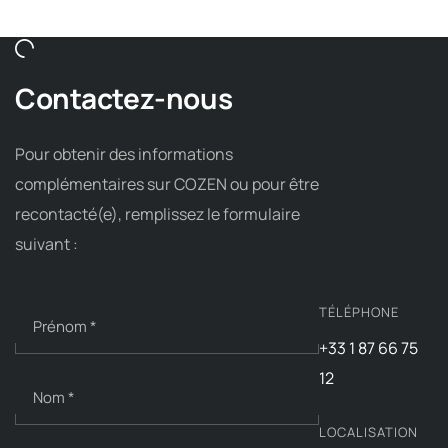
Contactez-nous
Pour obtenir des informations
complémentaires sur COZEN ou pour être
recontacté(e), remplissez le formulaire
suivant :
N
TÉLÉPHONE
o
Prénom
*
m
+33 1 87 66 75
*
12
F
Nom
*
o
LOCALISATION
n