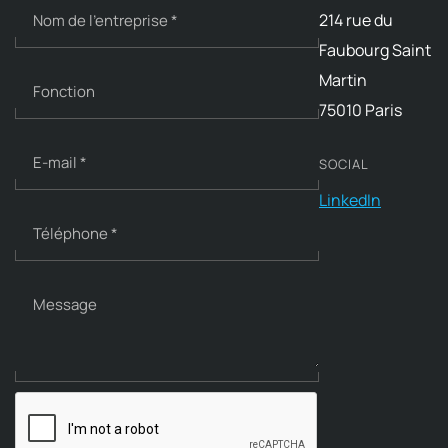
214 rue du
Nom de l'entreprise
*
c
t
Faubourg Saint
i
Martin
Fonction
o
75010 Paris
n
E-mail
*
SOCIAL
LinkedIn
Téléphone
*
Message